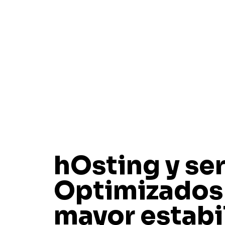
hOsting y se
Optimizados
mayor estabi