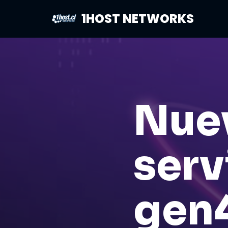
1HOST NETWORKS
Saltar
al
contenido
Nuev
serv
gen