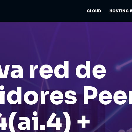
CLOUD
HOSTING 
a red de
idores Peer
4
(ai.4)
+