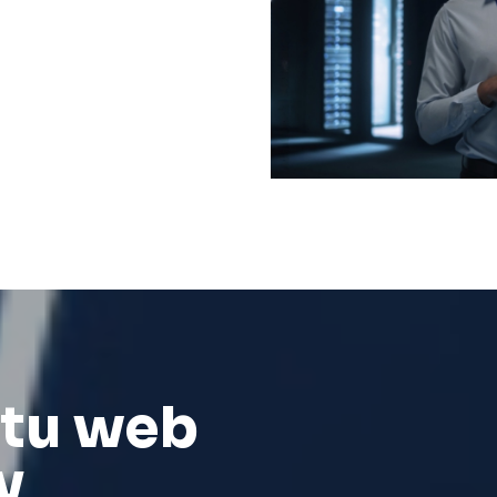
 tu web
y