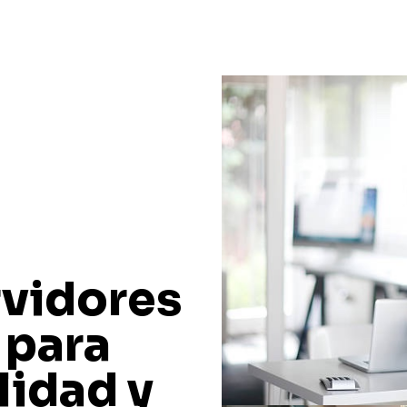
rvidores
 para
lidad y