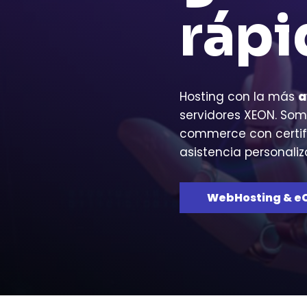
rápi
Hosting con la más
a
servidores XEON. Somo
commerce con certifi
asistencia personali
WebHosting & 