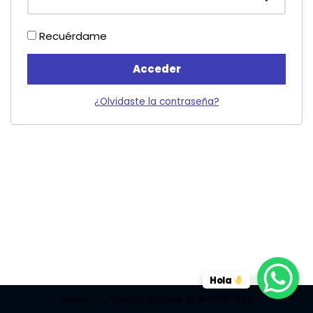
Recuérdame
Acceder
¿Olvidaste la contraseña?
Hola
Neve
| Funciona gracias a
WordPress